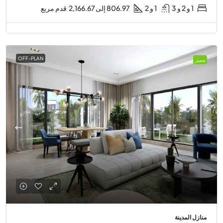
1 و 2 و 3
1 و 2
806.97 إلى 2,166.67
قدم مربع
OFF-PLAN
مميز
منازل المدينة