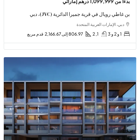
بدءا من
1,099,999 درهم إماراتي
بن غاطي رويال في قرية جميرا الدائرية (JVC)، دبي
دبي، الإمارات العربية المتحدة
1 و 2 و 3
1, 2
806.97 إلى 2,166.67
قدم مربع