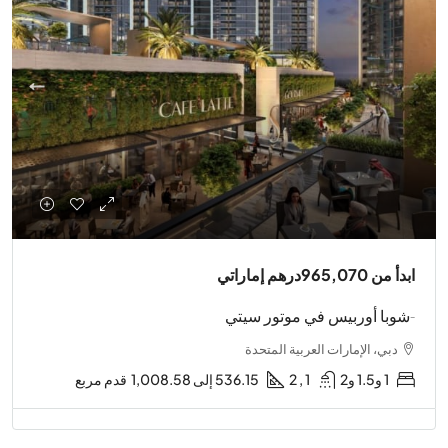
ابدأ من
965,070درهم إماراتي
-شوبا أوربيس في موتور سيتي
دبي، الإمارات العربية المتحدة
1 و1.5 و2
1 , 2
536.15 إلى 1,008.58
قدم مربع