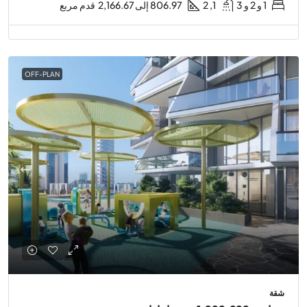
1 و 2 و 3
1, 2
806.97 إلى 2,166.67
قدم مربع
OFF-PLAN
شقة