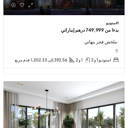
الاستوديو
بدءا من
749,999 درهم إماراتي
-ملخص فجر بنهاتي
استوديو 1 و 2
1 و 2
392.56 إلى 1,202.33
قدم مربع