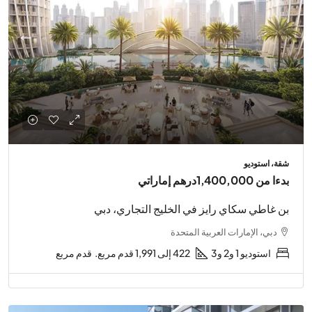
شقة، استوديو
بدءا من
1,400,000درهم إماراتي
بن غاطي سكاي رايز في الخليج التجاري، دبي
دبي، الإمارات العربية المتحدة
استوديو 1 و2 و3
422 إلى 1,991 قدم مربع.
قدم مربع