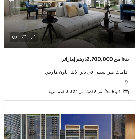
بدءا من
2,700,000درهم إماراتي
-داماك صن سيتي في دبي لاند - تاون هاوس
4 و 5
من 2,319 إلى 3,324
قدم مربع