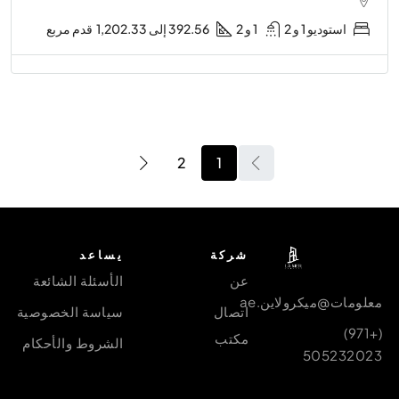
استوديو 1 و 2
1 و 2
392.56 إلى 1,202.33
قدم مربع
2
1
شركة
يساعد
عن
الأسئلة الشائعة
معلومات@ميكرولاين.ae
اتصال
سياسة الخصوصية
(+971)
مكتب
الشروط والأحكام
505232023