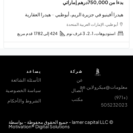
بدءا من
750,000درهم إماراتي
هيدرا أفينيو في جزيرة الريم، أبوظبي – هيدرا العقارية
أبو ظبي، الإمارات العربية المتحدة
استوديوهات، 1، 2، 3 غرف نوم
424 إلى 1782
قدم مربع
شركة
يساعد
عن
الأسئلة الشائعة
معلومات@ميكرولاين.ae
اتصال
سياسة الخصوصية
(+971)
مكتب
الشروط والأحكام
505232023
© lamer capital LLC - جميع الحقوق محفوظة - بواسطة
Motivation® Digital Solutions