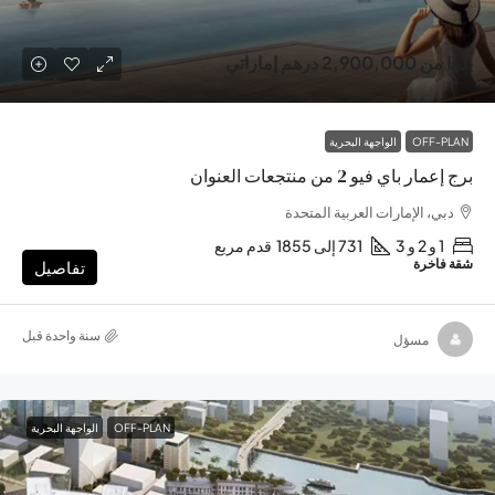
بدءا من
2,900,000 درهم إماراتي
OFF-PLAN
الواجهة البحرية
برج إعمار باي فيو 2 من منتجعات العنوان
دبي، الإمارات العربية المتحدة
1 و 2 و 3
731 إلى 1855
قدم مربع
شقة فاخرة
تفاصيل
‏سنة واحدة قبل
مسؤل
OFF-PLAN
الواجهة البحرية