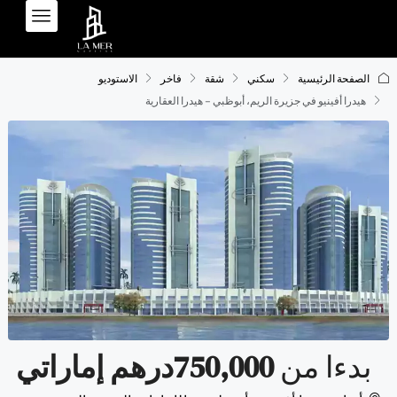
الصفحة الرئيسية
سكني
شقة
فاخر
الاستوديو
هيدرا أفينيو في جزيرة الريم، أبوظبي – هيدرا العقارية
بدءا من
750,000درهم إماراتي