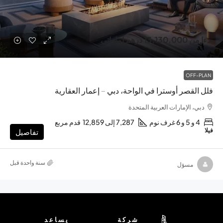
بدءا من
13,130,000 درهم إماراتي
OFF-PLAN
فلل القصر أوسترا في الواحة، دبي – إعمار العقارية
دبي، الإمارات العربية المتحدة
4 و 5 و 6 غرف نوم
7,287 إلى 12,859
قدم مربع
فيلا
تفاصيل
‏سنة واحدة قبل
مسؤل
شركة
يساعد