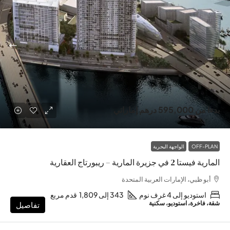
بدءا من
595,000 درهم إماراتي
OFF-PLAN
الواجهة البحرية
المارية فيستا 2 في جزيرة المارية – ريبورتاج العقارية
أبو ظبي، الإمارات العربية المتحدة
استوديو إلى 4 غرف نوم
343 إلى 1,809
قدم مربع
شقة، فاخرة، استوديو، سكنية
تفاصيل