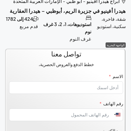
أبراج هيدرا أفينيو - أبو ظبي - الإمارات العربية المتحدة
هيدرا أفينيو في جزيرة الريم، أبوظبي – هيدرا العقارية
شقة، فاخرة،
424 إلى 1782
استوديوهات، 1، 2، 3 غرف
سكنية، استوديو
قدم مربع
نوم
غرف النوم
الواجهة البحرية
تواصل معنا
خطط الدفع والعروض الحصرية،
الاسم
رقم الهاتف
United
States
بريد إلكتروني