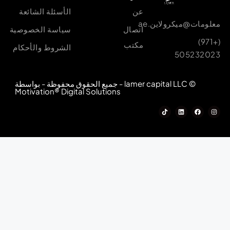
عن
الأسئلة الشائعة
معلومات@ميكرولاين.ae
اتصال
سياسة الخصوصية
(+971)
مكتب
الشروط والأحكام
505232023
© lamer capital LLC - جميع الحقوق محفوظة - بواسطة
Motivation® Digital Solutions