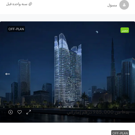
‏سنة واحدة قبل
مسؤل
OFF-PLAN
مميز
بدءا من
985,000 درهم إماراتي
OFF-PLAN