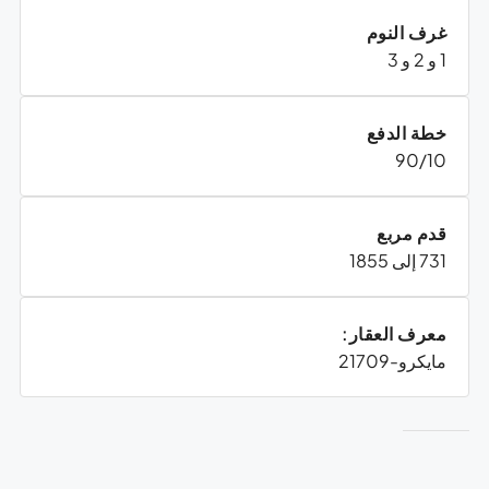
غرف النوم
1 و 2 و 3
خطة الدفع
90/10
قدم مربع
731 إلى 1855
معرف العقار:
مايكرو-21709