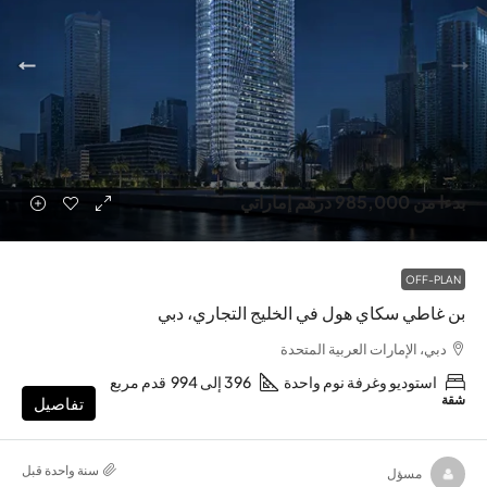
بدءا من
985,000 درهم إماراتي
OFF-PLAN
بن غاطي سكاي هول في الخليج التجاري، دبي
دبي، الإمارات العربية المتحدة
استوديو وغرفة نوم واحدة
396 إلى 994
قدم مربع
شقة
تفاصيل
‏سنة واحدة قبل
مسؤل