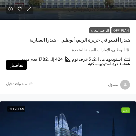
بدءا من
750,000درهم إماراتي
OFF-PLAN
الواجهة البحرية
هيدرا أفينيو في جزيرة الريم، أبوظبي – هيدرا العقارية
أبو ظبي، الإمارات العربية المتحدة
استوديوهات، 1، 2، 3 غرف نوم
424 إلى 1782
قدم مربع
شقة، فاخرة، استوديو، سكنية
تفاصيل
‏سنة واحدة قبل
مسؤل
OFF-PLAN
مميز