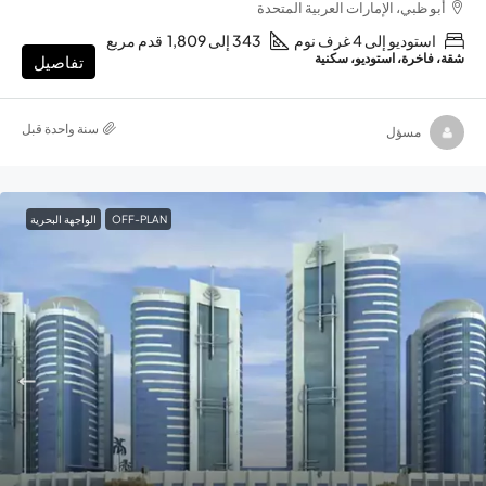
أبو ظبي، الإمارات العربية المتحدة
استوديو إلى 4 غرف نوم
343 إلى 1,809
قدم مربع
شقة، فاخرة، استوديو، سكنية
تفاصيل
‏سنة واحدة قبل
مسؤل
OFF-PLAN
الواجهة البحرية