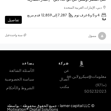
دبي، الإمارات العربية المتحدة
4 و 5 و 6 غرف نوم
7,287 إلى 12,859
قدم مربع
فيلا
تفاصيل
‏سنة واحدة قبل
مسؤل
شركة
يساعد
عن
الأسئلة الشائعة
معلومات@ميكرولاين.ae
اتصال
سياسة الخصوصية
(+971)
مكتب
الشروط والأحكام
505232023
© lamer capital LLC - جميع الحقوق محفوظة - بواسطة
Motivation® Digital Solutions