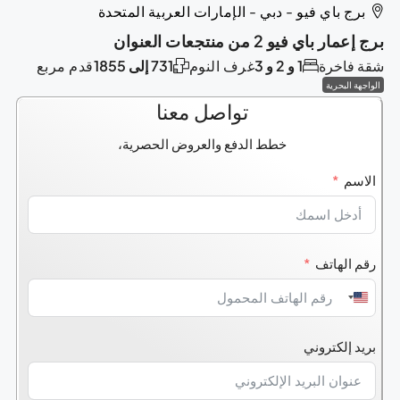
برج باي فيو - دبي - الإمارات العربية المتحدة
برج إعمار باي فيو 2 من منتجعات العنوان
شقة فاخرة
1 و 2 و 3
غرف النوم
731 إلى 1855
قدم مربع
الواجهة البحرية
تواصل معنا
خطط الدفع والعروض الحصرية،
الاسم
رقم الهاتف
United
States
بريد إلكتروني
+1