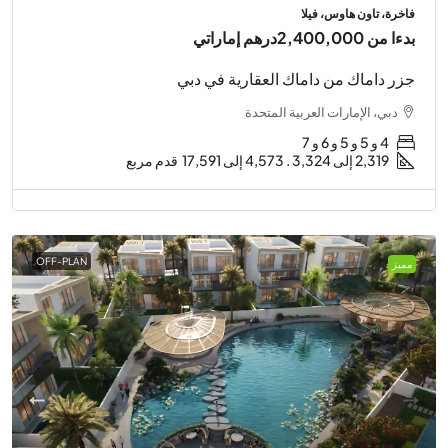
فاخرة، تاون هاوس، فيلا
بدءا من
2,400,000درهم إماراتي
جزر داماك من داماك العقارية في دبي
دبي، الإمارات العربية المتحدة
4 و 5 و 5 و 6 و 7
2,319 إلى 3,324 . 4,573 إلى 17,591
قدم مربع
OFF-PLAN
مميز