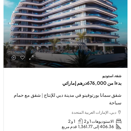
شقة، استوديو
بدءا من
676,000درهم إماراتي
شقق سمانا بورتوفينو في مدينة دبي للإنتاج | شقق مع حمام
سباحة
دبي، الإمارات العربية المتحدة
الاستوديوهات 1 و 2
1 و 2
406.36 إلى 1,361.77
قدم مربع