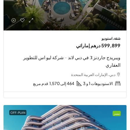
شقة، استوديو
599,899 درهم إماراتي
ويبريدج جاردنز 3 في دبي لاند – شركة ليو اس للتطوير
العقاري
دبي، الإمارات العربية المتحدة
الاستوديوهات 1 و 3
464 إلى 1,570
قدم مربع
OFF-PLAN
مميز