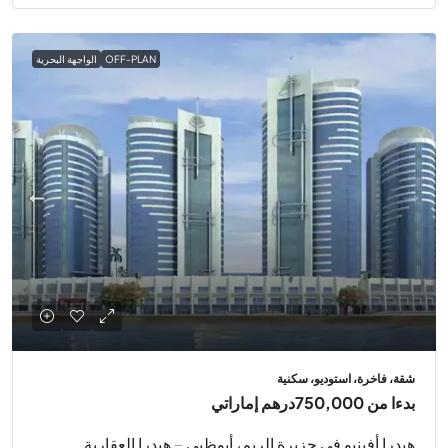
OFF-PLAN
الواجهة البحرية
شقة، فاخرة، استوديو، سكنية
بدءا من
750,000درهم إماراتي
هيدرا أفينيو في جزيرة الريم، أبوظبي – هيدرا العقارية