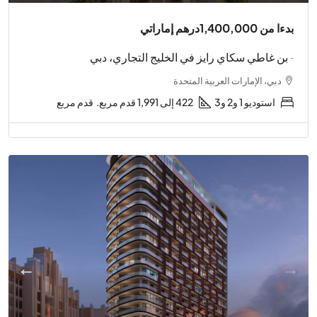
بدءا من
1,400,000درهم إماراتي
- بن غاطي سكاي رايز في الخليج التجاري، دبي
دبي، الإمارات العربية المتحدة
استوديو 1 و2 و3
422 إلى 1,991 قدم مربع.
قدم مربع