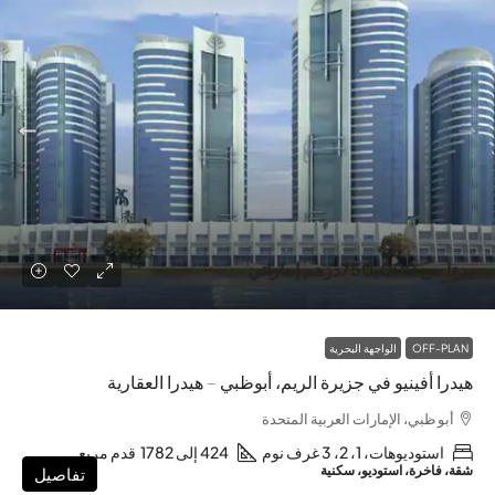
بدءا من
750,000درهم إماراتي
OFF-PLAN
الواجهة البحرية
هيدرا أفينيو في جزيرة الريم، أبوظبي – هيدرا العقارية
أبو ظبي، الإمارات العربية المتحدة
استوديوهات، 1، 2، 3 غرف نوم
424 إلى 1782
قدم مربع
شقة، فاخرة، استوديو، سكنية
تفاصيل