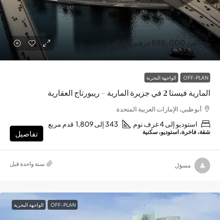
بدءا من
595,000 درهم إماراتي
OFF-PLAN
الواجهة البحرية
المارية فيستا 2 في جزيرة المارية – ريبورتاج العقارية
أبو ظبي، الإمارات العربية المتحدة
استوديو إلى 4 غرف نوم
343 إلى 1,809
قدم مربع
شقة، فاخرة، استوديو، سكنية
تفاصيل
‏سنة واحدة قبل
مسؤل
OFF-PLAN
الواجهة البحرية