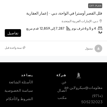
OFF-PLAN
فلل القصر أوسترا في الواحة، دبي – إعمار العقارية
دبي، الإمارات العربية المتحدة
4 و 5 و 6 غرف نوم
7,287 إلى 12,859
قدم مربع
فيلا
تفاصيل
‏سنة واحدة قبل
مسؤل
شركة
يساعد
عن
الأسئلة الشائعة
معلومات@ميكرولاين.ae
اتصال
سياسة الخصوصية
(+971)
مكتب
الشروط والأحكام
505232023