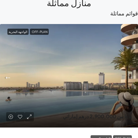
منازل مماثلة
ائم مماثلة
OFF-PLAN
الواجهة البحرية
بدءا من
2,900,000 درهم إماراتي