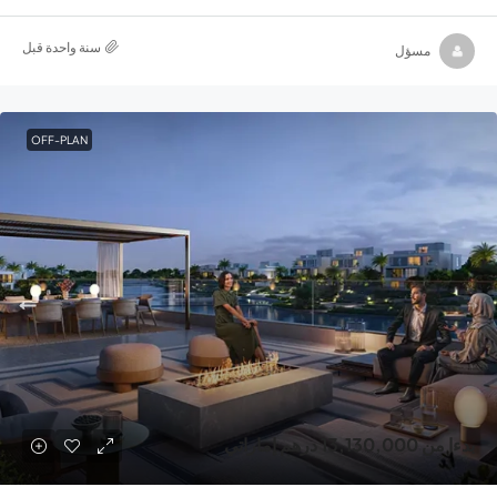
‏سنة واحدة قبل
مسؤل
OFF-PLAN
بدءا من
13,130,000 درهم إماراتي