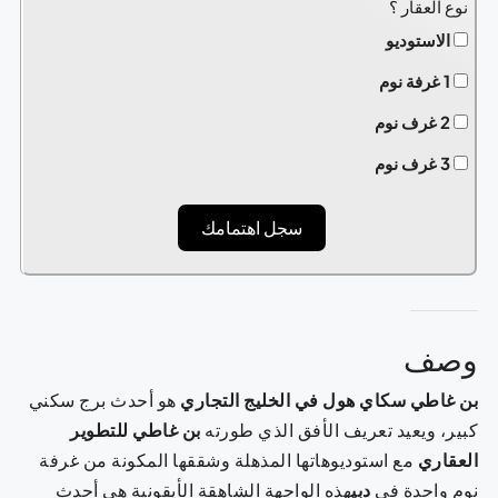
نوع العقار ؟
الاستوديو
1 غرفة نوم
2 غرف نوم
3 غرف نوم
سجل اهتمامك
وصف
بن غاطي سكاي هول في الخليج التجاري
هو أحدث برج سكني
كبير، ويعيد تعريف الأفق الذي طورته
بن غاطي للتطوير
العقاري
مع استوديوهاتها المذهلة وشققها المكونة من غرفة
نوم واحدة في
دبي
هذه الواجهة الشاهقة الأيقونية هي أحدث