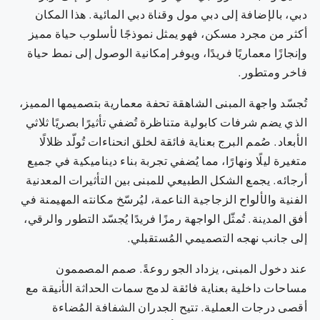
دبي، بالإضافة إلى دبي مول وقناة دبي المائية. هذا المكان
أكثر من مجرد مسكن، فهو يمثل نموذجًا لأسلوب حياة مميز
وإنجازًا معماريًا فريدًا، ويوفر إمكانية الوصول إلى نمط حياة
فاخر ومتطور.
تُجسّد واجهة المبنى الشاهقة تحفة معمارية بتصميمها المميز،
الذي يضم شرفات كابولية متناظرة تُضفي تأثيرًا بصريًا ثلاثي
الأبعاد. صُمم البرج بعناية فائقة لخلق انحناءات تُولّد ظلالًا
متغيرة ليلًا ونهارًا، مما يُضفي تجربة بناء ديناميكية في جميع
أرجائه. يجمع الشكل الطبيعي للمبنى بين التأثيرات المعدنية
الفنية والألواح الزجاجية الناعمة، ليُرسّخ مكانته المهيمنة في
أفق المدينة. تُمثّل الواجهة رمزًا فريدًا يُجسّد التطور والرقي،
إلى جانب نهجه التصميمي المُستقبلي.
عند دخول المبنى، يزداد الجو روعةً. صمم المصممون
مساحات داخلية بعناية فائقة لدمج سمات الحداثة الأنيقة مع
أقصى درجات العملية. تتيح الجدران الشفافة المُضاءة