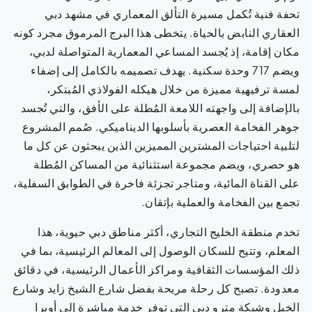
تحفة فنية تُكمل مسيرة التألق المعماري في مشهد دبي
العقاري النابض بالحياة. يتخطى هذا البرج المرموق مجرد كونه
مكان إقامة، إذ يُجسد المساعي المعمارية المتواصلة لدبي،
ويضم 717 وحدة سكنية. يهدف تصميمه بالكامل إلى إضفاء
لمسة ترفيهية مميزة من خلال هيكله الفولاذي المُبتكر،
بالإضافة إلى واجهته اللامعة المُطلة على الأفق، والتي تُجسد
جوهر الفخامة العصرية بأسلوبها الديناميكي. صُمم المشروع
لتلبية احتياجات المشترين المميزين الذين يبحثون عن كل ما
هو حصري، ويضم مجموعة استثنائية من المساكن المُطلة
على القناة المائية، ومتاجر تجزئة فاخرة في الطوابق السفلية،
تجمع بين الفخامة والعملية بإتقان.
تخدم منطقة الخليج التجاري، أكثر مناطق دبي حيوية، هذا
المعلم، وتتيح للسكان الوصول إلى المعالم الرئيسية، بما في
ذلك المؤسسات الثقافية ومراكز الأعمال الرئيسية، في دقائق
معدودة. تصبح كل رحلة مريحة بفضل شارع الشيخ زايد وشارع
الخيل وشبكة مترو دبي التي توفر خدمة مباشرة إلى أوبرا