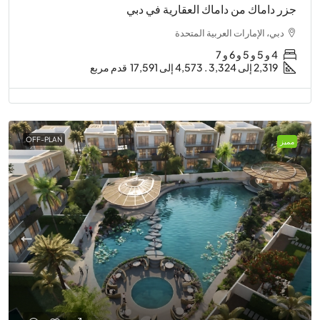
جزر داماك من داماك العقارية في دبي
دبي، الإمارات العربية المتحدة
4 و 5 و 5 و 6 و 7
2,319 إلى 3,324 . 4,573 إلى 17,591
قدم مربع
OFF-PLAN
مميز