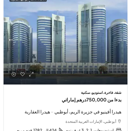
شقة، فاخرة، استوديو، سكنية
بدءا من
750,000درهم إماراتي
هيدرا أفينيو في جزيرة الريم، أبوظبي – هيدرا العقارية
أبو ظبي، الإمارات العربية المتحدة
استوديوهات، 1، 2، 3 غرف نوم
424 إلى 1782
قدم مربع