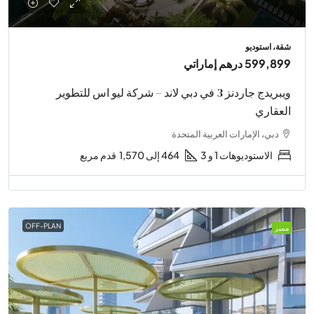
شقة، استوديو
599,899 درهم إماراتي
ويبريدج جاردنز 3 في دبي لاند – شركة ليو اس للتطوير
العقاري
دبي، الإمارات العربية المتحدة
الاستوديوهات 1 و 3
464 إلى 1,570
قدم مربع
OFF-PLAN
مميز