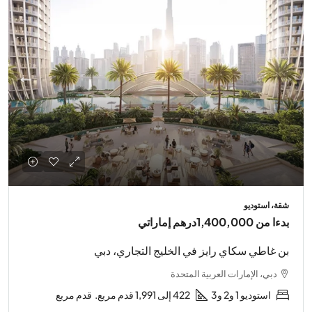
شقة، استوديو
بدءا من
1,400,000درهم إماراتي
بن غاطي سكاي رايز في الخليج التجاري، دبي
دبي، الإمارات العربية المتحدة
استوديو 1 و2 و3
422 إلى 1,991 قدم مربع.
قدم مربع