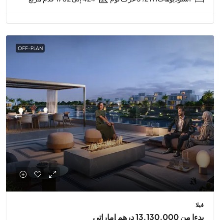
OFF-PLAN
فيلا
بدءا من
13,130,000 درهم إماراتي