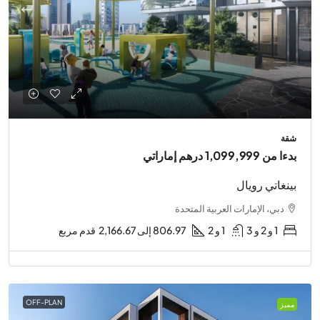
شقة
بدءا من
1,099,999 درهم إماراتي
بينغاتي رويال
دبي، الإمارات العربية المتحدة
1 و 2 و 3
1 و 2
806.97 إلى 2,166.67
قدم مربع
OFF-PLAN
مميز