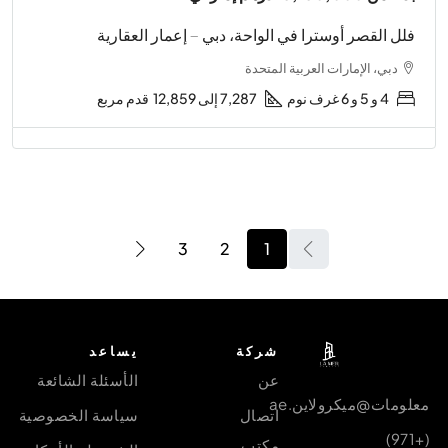
فلل القصر أوسترا في الواحة، دبي – إعمار العقارية
دبي، الإمارات العربية المتحدة
4 و 5 و 6 غرف نوم
7,287 إلى 12,859
قدم مربع
3
2
1
شركة
يساعد
عن
الأسئلة الشائعة
معلومات@ميكرولاين.ae
اتصال
سياسة الخصوصية
(+971)
مكتب