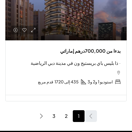
بدءا من
700,000درهم إماراتي
- ذا بليس باي بريستيج ون في مدينة دبي الرياضية
استوديو 1 و2 و3
435 إلى 1720
قدم مربع
3
2
1