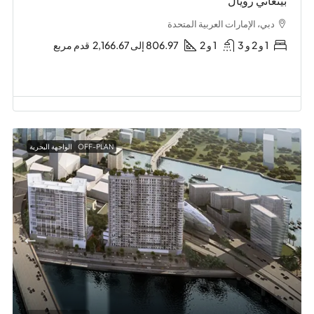
بينغاتي رويال
دبي، الإمارات العربية المتحدة
1 و 2 و 3
1 و 2
806.97 إلى 2,166.67
قدم مربع
OFF-PLAN
الواجهة البحرية