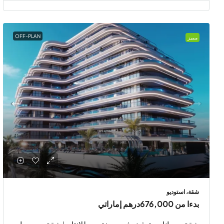
OFF-PLAN
مميز
شقة، استوديو
بدءا من
676,000درهم إماراتي