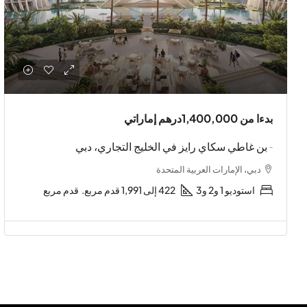
بدءا من
1,400,000درهم إماراتي
- بن غاطي سكاي رايز في الخليج التجاري، دبي
دبي، الإمارات العربية المتحدة
استوديو 1 و2 و3
422 إلى 1,991 قدم مربع.
قدم مربع