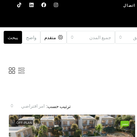
اتصال
ق
جميع المدن
متقدم
واضح
يبحث
امر افتراضي
ترتيب حسب:
OFF-PLAN
مميز