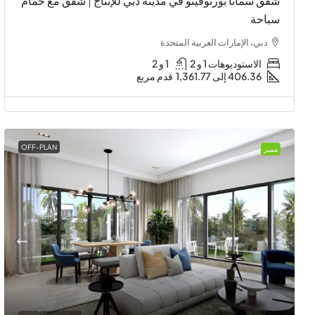
شقق سمانا بورتوفينو في مدينة دبي للإنتاج | شقق مع حمام
سباحة
دبي، الإمارات العربية المتحدة
الاستوديوهات 1 و 2
1 و 2
406.36 إلى 1,361.77
قدم مربع
OFF-PLAN
مميز