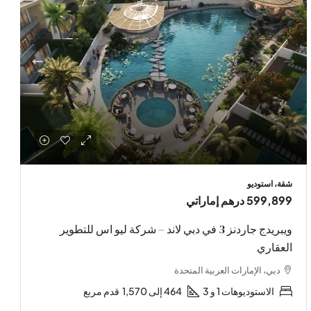
شقة، استوديو
599,899 درهم إماراتي
ويبريدج جاردنز 3 في دبي لاند – شركة ليو اس للتطوير
العقاري
دبي، الإمارات العربية المتحدة
الاستوديوهات 1 و 3
464 إلى 1,570
قدم مربع