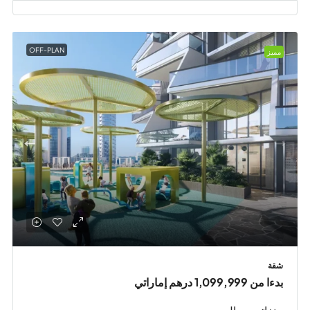
OFF-PLAN
مميز
شقة
بدءا من
1,099,999 درهم إماراتي