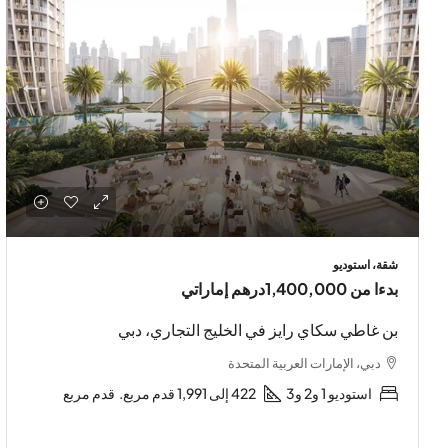
شقة، استوديو
بدءا من
1,400,000درهم إماراتي
بن غاطي سكاي رايز في الخليج التجاري، دبي
دبي، الإمارات العربية المتحدة
استوديو 1 و2 و3
422 إلى 1,991 قدم مربع.
قدم مربع